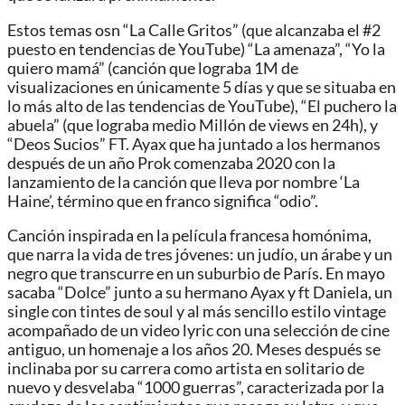
Estos temas osn “La Calle Gritos” (que alcanzaba el #2
puesto en tendencias de YouTube) “La amenaza”, “Yo la
quiero mamá” (canción que lograba 1M de
visualizaciones en únicamente 5 días y que se situaba en
lo más alto de las tendencias de YouTube), “El puchero la
abuela” (que lograba medio Millón de views en 24h), y
“Deos Sucios” FT. Ayax que ha juntado a los hermanos
después de un año Prok comenzaba 2020 con la
lanzamiento de la canción que lleva por nombre ‘La
Haine’, término que en franco significa “odio”.
Canción inspirada en la película francesa homónima,
que narra la vida de tres jóvenes: un judío, un árabe y un
negro que transcurre en un suburbio de París. En mayo
sacaba “Dolce” junto a su hermano Ayax y ft Daniela, un
single con tintes de soul y al más sencillo estilo vintage
acompañado de un video lyric con una selección de cine
antiguo, un homenaje a los años 20. Meses después se
inclinaba por su carrera como artista en solitario de
nuevo y desvelaba “1000 guerras”, caracterizada por la