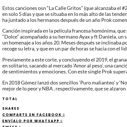
Estos canciones osn “La Calle Gritos” (que alcanzaba el 
en solo 5 días y que se situaba en lo más alto de las tend
ha juntado a los hermanos después de un año Prok comenza
Canción inspirada en la película francesa homónima, que n
“Dolce” acompañado a su hermano Ayax y ft Daniela, un sin
un homenaje a los años 20. Meses después se inclinaba por
recoge su letra, y que en un par de horas se hacía con el 
Previamente a este corte, y concluyendo el 2019, el grana
en solitario, sacando al mercado ‘Amor al peso’, una canc
de sentimientos y emociones. Con este single Prok supera
En 2018 Gómez lanzó dos sencillos ‘Puro malianteo’ y ‘No
mejor de lo peor y NBA , respectivamente, que se alzaron
TOTAL
0
SHARES
COMPARTE EN FACEBOOK
0
ENVÍALO POR WHATSAPP
0