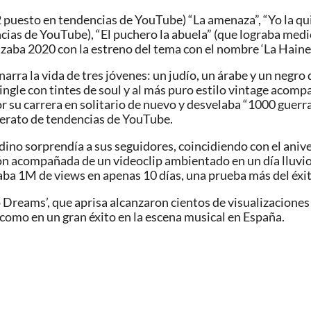
#2 puesto en tendencias de YouTube) “La amenaza”, “Yo la 
encias de YouTube), “El puchero la abuela” (que lograba medi
ba 2020 con la estreno del tema con el nombre ‘La Haine’, 
arra la vida de tres jóvenes: un judío, un árabe y un negro
gle con tintes de soul y al más puro estilo vintage acompa
 su carrera en solitario de nuevo y desvelaba “1000 guerra
liderato de tendencias de YouTube.
dino sorprendía a sus seguidores, coincidiendo con el aniv
ión acompañada de un videoclip ambientado en un día lluvio
ba 1M de views en apenas 10 días, una prueba más del éxit
 Dreams’, que aprisa alcanzaron cientos de visualizacione
 como en un gran éxito en la escena musical en España.