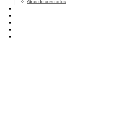
Giras de conciertos
Noticias de Festivales
Bandas Sonoras
Series y Tv
Cine
Contacto