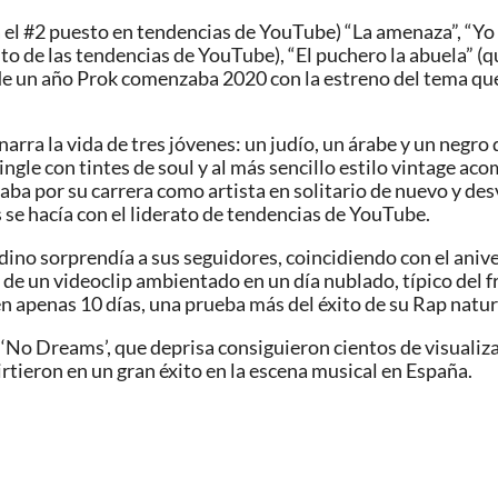
a el #2 puesto en tendencias de YouTube) “La amenaza”, “Y
alto de las tendencias de YouTube), “El puchero la abuela” (
e un año Prok comenzaba 2020 con la estreno del tema que 
arra la vida de tres jóvenes: un judío, un árabe y un negro
gle con tintes de soul y al más sencillo estilo vintage aco
a por su carrera como artista en solitario de nuevo y desv
s se hacía con el liderato de tendencias de YouTube.
dino sorprendía a sus seguidores, coincidiendo con el anive
e un videoclip ambientado en un día nublado, típico del f
 apenas 10 días, una prueba más del éxito de su Rap natur
‘No Dreams’, que deprisa consiguieron cientos de visualiz
rtieron en un gran éxito en la escena musical en España.