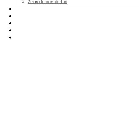
Giras de conciertos
Noticias de Festivales
Bandas Sonoras
Series y Tv
Cine
Contacto