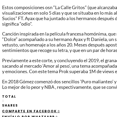
Estos composiciones osn “La Calle Gritos” (que alcanzab
visualizaciones en solo 5 días y que se situaba en lo más 
Sucios” FT. Ayax que ha juntado a los hermanos después d
significa “odio”.
Canción inspirada en la película francesa homónima, que n
“Dolce” acompañado a su hermano Ayax y ft Daniela, un sin
vetusto, un homenaje a los años 20. Meses después apostab
sentimientos que recoge su letra, y que en un par de hora
Previamente a este corte, y concluyendo el 2019, el grana
sacando al mercado ‘Amor al peso’, una tema acompañada d
y emociones. Con este tema Prok superaba 1M de views en
En 2018 Gómez comenzó dos sencillos ‘Puro malianteo’ y 
Lo mejor de lo peor y NBA , respectivamente, que se convi
TOTAL
0
SHARES
COMPARTE EN FACEBOOK
0
ENVÍALO POR WHATSAPP