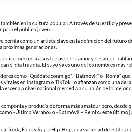
también en la cultura popular. A través de su estilo y prese
 para el público joven.
 perfila como un artista clave en la definición del futuro d
las próximas generaciones.
 público merced a a sus letras sobre amor y desamor, hablan
ean el día tras día. El suyo ya es uno de los nombres más re
lladores como “Quédate conmigo”, “Batmóvil” o “Roma” que
 virales en Instagram o TikTok, lo afianzan como una de la
a escena a nivel nacional merced a a su unión de lo mejor 
le. componía y producía de forma más amateur pero, desde 
aís como «Último Verano» o «Batmóvil – Remix» este último 
ana, Rock, Funk y Rap o Hip-Hop, una variedad de estilos q