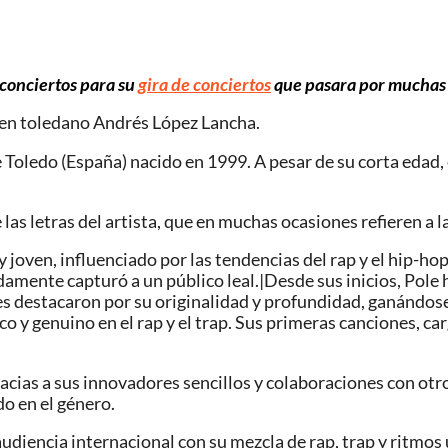
s conciertos para su
gira de conciertos
que pasara por muchas 
joven toledano Andrés López Lancha.
Toledo (España) nacido en 1999. A pesar de su corta edad, 
las letras del artista, que en muchas ocasiones refieren a la 
oven, influenciado por las tendencias del rap y el hip-hop
idamente capturó a un público leal.|Desde sus inicios, Pol
es destacaron por su originalidad y profundidad, ganándos
o y genuino en el rap y el trap. Sus primeras canciones, ca
cias a sus innovadores sencillos y colaboraciones con otro
do en el género.
udiencia internacional con su mezcla de rap, trap y ritmos