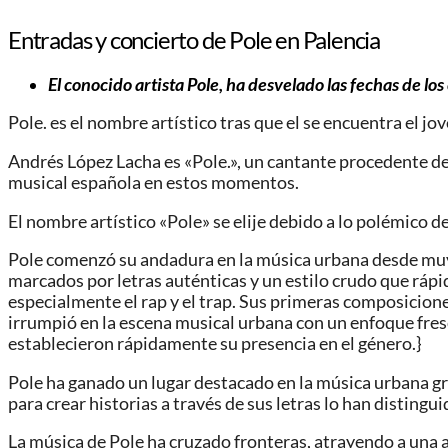
Entradas y concierto de Pole en Palencia
El conocido artista Pole, ha desvelado las fechas de lo
Pole. es el nombre artístico tras que el se encuentra el 
Andrés López Lacha es «Pole.», un cantante procedente de 
musical española en estos momentos.
El nombre artístico «Pole» se elije debido a lo polémico de 
Pole comenzó su andadura en la música urbana desde muy j
marcados por letras auténticas y un estilo crudo que ráp
especialmente el rap y el trap. Sus primeras composicion
irrumpió en la escena musical urbana con un enfoque fresc
establecieron rápidamente su presencia en el género.}
Pole ha ganado un lugar destacado en la música urbana gra
para crear historias a través de sus letras lo han distingui
La música de Pole ha cruzado fronteras, atrayendo a una a