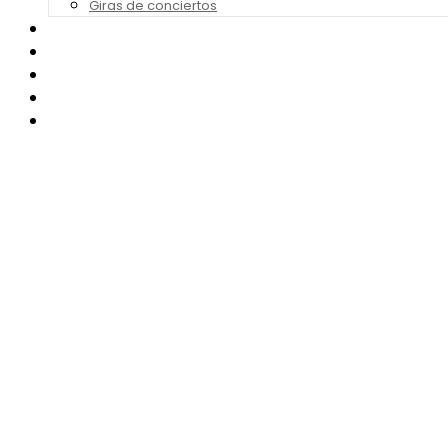
Giras de conciertos
Noticias de Festivales
Bandas Sonoras
Series y Tv
Cine
Contacto