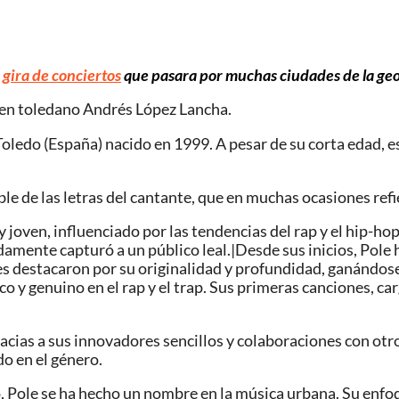
u
gira de conciertos
que pasara por muchas ciudades de la geo
joven toledano Andrés López Lancha.
 Toledo (España) nacido en 1999. A pesar de su corta edad,
le de las letras del cantante, que en muchas ocasiones refier
oven, influenciado por las tendencias del rap y el hip-hop
idamente capturó a un público leal.|Desde sus inicios, Pol
es destacaron por su originalidad y profundidad, ganándos
o y genuino en el rap y el trap. Sus primeras canciones, ca
cias a sus innovadores sencillos y colaboraciones con otro
do en el género.
 Pole se ha hecho un nombre en la música urbana. Su enfoq