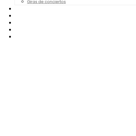
Giras de conciertos
Noticias de Festivales
Bandas Sonoras
Series y Tv
Cine
Contacto