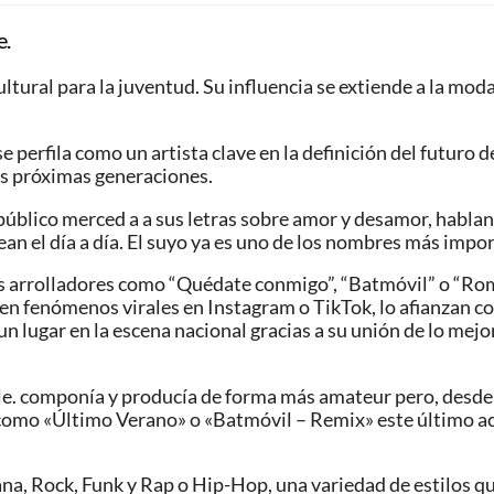
e.
ultural para la juventud. Su influencia se extiende a la moda
 perfila como un artista clave en la definición del futuro d
las próximas generaciones.
 público merced a a sus letras sobre amor y desamor, hablan
ean el día a día. El suyo ya es uno de los nombres más impor
itos arrolladores como “Quédate conmigo”, “Batmóvil” o “R
en fenómenos virales en Instagram o TikTok, lo afianzan c
 lugar en la escena nacional gracias a su unión de lo mejo
Pole. componía y producía de forma más amateur pero, desd
aís como «Último Verano» o «Batmóvil – Remix» este último
ana, Rock, Funk y Rap o Hip-Hop, una variedad de estilos q