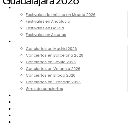
Guadalajara 2026
Noticias
Festivales 2026
Festivales de música en Madrid 2026
Festivales en Andalucia
Festivales en Galicia
Festivales en Asturias
Conciertos 2026
Conciertos en Madrid 2026
Conciertos en Barcelona 2026
Conciertos en Sevilla 2026
Conciertos en Valencia 2026
Conciertos en Bilbao 2026
Conciertos en Granada 2026
Giras de conciertos
Noticias de Festivales
Bandas Sonoras
Series y Tv
Cine
Contacto