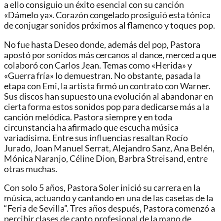
a ello consiguio un éxito esencial con su canción
«Dámelo ya». Corazón congelado prosiguió esta tónica
de conjugar sonidos próximos al flamenco y toques pop.
No fue hasta Deseo donde, además del pop, Pastora
apostó por sonidos más cercanos al dance, merced a que
colaboró con Carlos Jean. Temas como «Herida» y
«Guerra fría» lo demuestran. No obstante, pasada la
etapa con Emi, la artista firmó un contrato con Warner.
Sus discos han supuesto una evolución al abandonar en
cierta forma estos sonidos pop para dedicarse más a la
canción melódica. Pastora siempre y en toda
circunstancia ha afirmado que escucha música
variadísima. Entre sus influencias resaltan Rocío
Jurado, Joan Manuel Serrat, Alejandro Sanz, Ana Belén,
Mónica Naranjo, Céline Dion, Barbra Streisand, entre
otras muchas.
Con solo 5 años, Pastora Soler inició su carrera en la
música, actuando y cantando en una de las casetas de la
“Feria de Sevilla”. Tres años después, Pastora comenzó a
percibir clases de canto profesional de la mano de