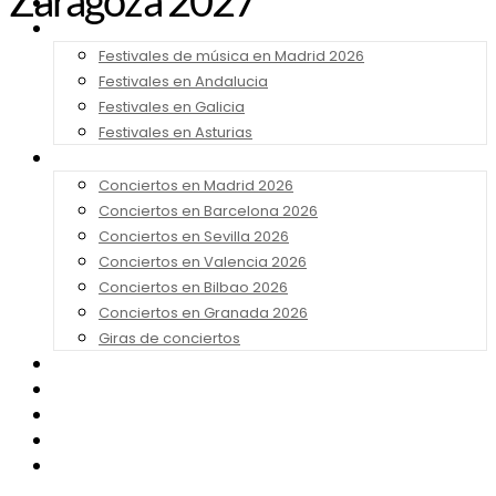
Zaragoza 2027
Noticias
Festivales 2026
Festivales de música en Madrid 2026
Festivales en Andalucia
Festivales en Galicia
Festivales en Asturias
Conciertos 2026
Conciertos en Madrid 2026
Conciertos en Barcelona 2026
Conciertos en Sevilla 2026
Conciertos en Valencia 2026
Conciertos en Bilbao 2026
Conciertos en Granada 2026
Giras de conciertos
Noticias de Festivales
Bandas Sonoras
Series y Tv
Cine
Contacto