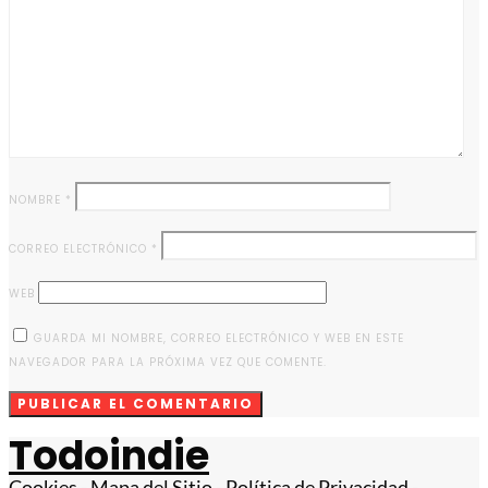
NOMBRE
*
CORREO ELECTRÓNICO
*
WEB
GUARDA MI NOMBRE, CORREO ELECTRÓNICO Y WEB EN ESTE
NAVEGADOR PARA LA PRÓXIMA VEZ QUE COMENTE.
Todoindie
Cookies
-
Mapa del Sitio
-
Política de Privacidad
-