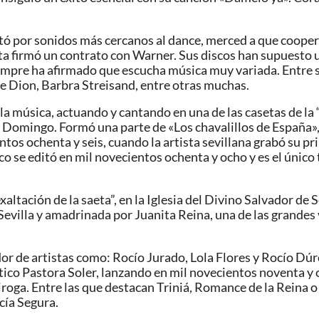
ó por sonidos más cercanos al dance, merced a que cooper
sta firmó un contrato con Warner. Sus discos han supuesto 
iempre ha afirmado que escucha música muy variada. Entre 
e Dion, Barbra Streisand, entre otras muchas.
la música, actuando y cantando en una de las casetas de la 
ta Domingo. Formó una parte de «Los chavalillos de España»
ntos ochenta y seis, cuando la artista sevillana grabó su 
sco se editó en mil novecientos ochenta y ocho y es el único
ación de la saeta”, en la Iglesia del Divino Salvador de Se
Sevilla y amadrinada por Juanita Reina, una de las grandes 
r de artistas como: Rocío Jurado, Lola Flores y Rocío Dúrca
tico Pastora Soler, lanzando en mil novecientos noventa y 
oga. Entre las que destacan Triniá, Romance de la Reina o 
cía Segura.