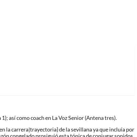
1); así como coach en La Voz Senior (Antena tres).
 la carrera|trayectoria} de la sevillana ya que incluía por
azón congelado prosiguió esta tónica de conjugar sonidos