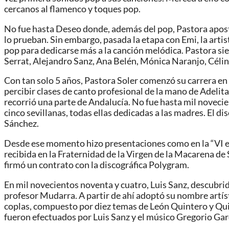
cercanos al flamenco y toques pop.
No fue hasta Deseo donde, además del pop, Pastora apost
lo prueban. Sin embargo, pasada la etapa con Emi, la arti
pop para dedicarse más a la canción melódica. Pastora s
Serrat, Alejandro Sanz, Ana Belén, Mónica Naranjo, Célin
Con tan solo 5 años, Pastora Soler comenzó su carrera en 
percibir clases de canto profesional de la mano de Adeli
recorrió una parte de Andalucía. No fue hasta mil novecie
cinco sevillanas, todas ellas dedicadas a las madres. El di
Sánchez.
Desde ese momento hizo presentaciones como en la “VI exalt
recibida en la Fraternidad de la Virgen de la Macarena de 
firmó un contrato con la discográfica Polygram.
En mil novecientos noventa y cuatro, Luis Sanz, descubrido
profesor Mudarra. A partir de ahí adoptó su nombre artís
coplas, compuesto por diez temas de León Quintero y Quir
fueron efectuados por Luis Sanz y el músico Gregorio Gar