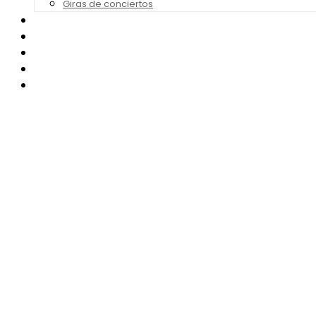
Giras de conciertos
Noticias de Festivales
Bandas Sonoras
Series y Tv
Cine
Contacto