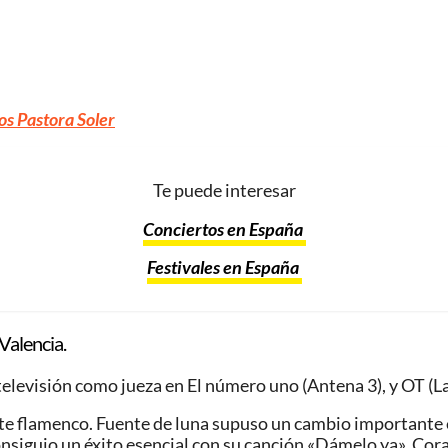
os Pastora Soler
Te puede interesar
Conciertos en España
Festivales en España
Valencia.
elevisión como jueza en El número uno (Antena 3), y OT (La 
nte flamenco. Fuente de luna supuso un cambio importante en
onsiguio un éxito esencial con su canción «Dámelo ya». Cor