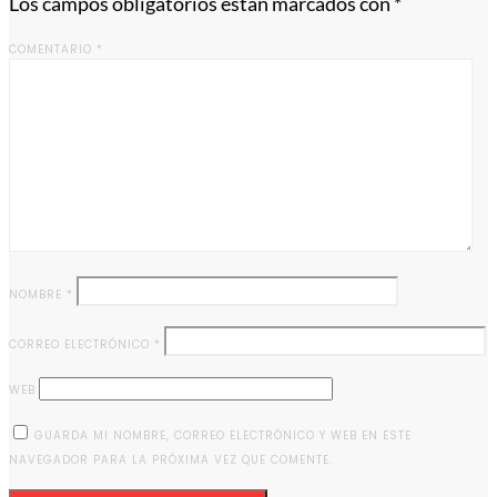
Los campos obligatorios están marcados con
*
COMENTARIO
*
NOMBRE
*
CORREO ELECTRÓNICO
*
WEB
GUARDA MI NOMBRE, CORREO ELECTRÓNICO Y WEB EN ESTE
NAVEGADOR PARA LA PRÓXIMA VEZ QUE COMENTE.