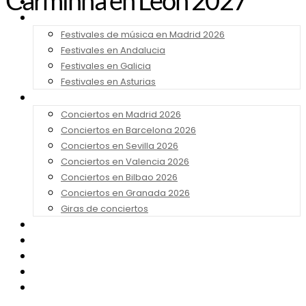
Carminha en León 2027
Noticias
Festivales 2026
Festivales de música en Madrid 2026
Festivales en Andalucia
Festivales en Galicia
Festivales en Asturias
Conciertos 2026
Conciertos en Madrid 2026
Conciertos en Barcelona 2026
Conciertos en Sevilla 2026
Conciertos en Valencia 2026
Conciertos en Bilbao 2026
Conciertos en Granada 2026
Giras de conciertos
Noticias de Festivales
Bandas Sonoras
Series y Tv
Cine
Contacto