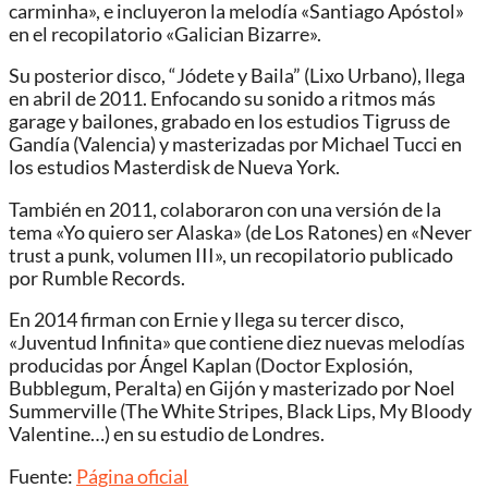
carminha», e incluyeron la melodía «Santiago Apóstol»
en el recopilatorio «Galician Bizarre».
Su posterior disco, “Jódete y Baila” (Lixo Urbano), llega
en abril de 2011. Enfocando su sonido a ritmos más
garage y bailones, grabado en los estudios Tigruss de
Gandía (Valencia) y masterizadas por Michael Tucci en
los estudios Masterdisk de Nueva York.
También en 2011, colaboraron con una versión de la
tema «Yo quiero ser Alaska» (de Los Ratones) en «Never
trust a punk, volumen III», un recopilatorio publicado
por Rumble Records.
En 2014 firman con Ernie y llega su tercer disco,
«Juventud Infinita» que contiene diez nuevas melodías
producidas por Ángel Kaplan (Doctor Explosión,
Bubblegum, Peralta) en Gijón y masterizado por Noel
Summerville (The White Stripes, Black Lips, My Bloody
Valentine…) en su estudio de Londres.
Fuente:
Página oficial