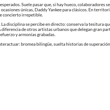
inesperados. Suele pasar que, si hay hueco, colaboradores s
n ocasiones únicas, Daddy Yankee para clásicos. En territor
 concierto irrepetible.
a. La disciplina se percibe en directo: conserva la tesitura q
diferencia de otros artistas urbanos que delegan gran part
 refuerzo y armonías grabadas.
interactuar: bromea bilingüe, suelta historias de superació