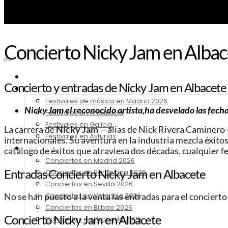
Concierto Nicky Jam en Albac
Noticias
Concierto y entradas de Nicky Jam en Albacete
Festivales 2026
Festivales de música en Madrid 2026
Nicky Jam el reconocido artista,ha desvelado las fech
Festivales en Andalucia
Festivales en Galicia
La carrera de
Nicky Jam
—alias de Nick Rivera Caminero—
Festivales en Asturias
internacionales. Su aventura en la industria mezcla éxitos
Conciertos 2026
catálogo de éxitos que atraviesa dos décadas, cualquier 
Conciertos en Madrid 2026
Entradas Concierto Nicky Jam
en Albacete
Conciertos en Barcelona 2026
Conciertos en Sevilla 2026
Conciertos en Valencia 2026
No se han puesto a la venta las entradas para el conciert
Conciertos en Bilbao 2026
Concierto Nicky Jam en Albacete
Conciertos en Granada 2026