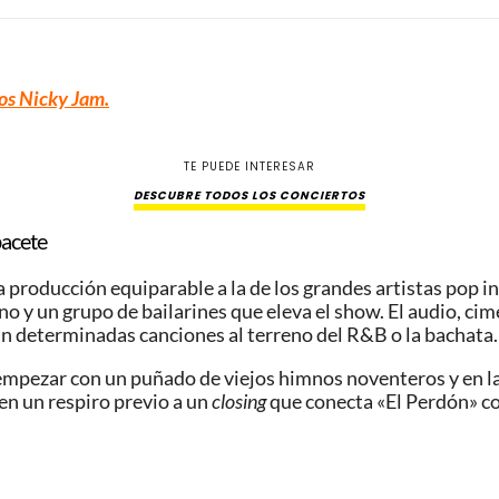
os Nicky Jam
.
TE PUEDE INTERESAR
DESCUBRE TODOS LOS CONCIERTOS
bacete
a producción equiparable a la de los grandes artistas pop 
o y un grupo de bailarines que eleva el show. El audio, ci
an determinadas canciones al terreno del R&B o la bachata.
 empezar con un puñado de viejos himnos noventeros y en la
n un respiro previo a un
closing
que conecta «El Perdón» co