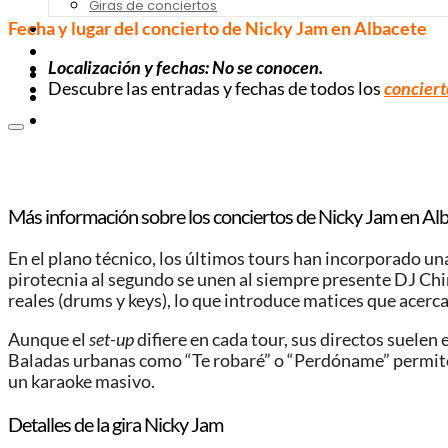
Giras de conciertos
Fecha y lugar del concierto de Nicky Jam
en Albacete
Noticias de Festivales
Bandas Sonoras
Localización y fechas: No se conocen.
Series y Tv
Descubre las entradas y fechas de todos los
conciert
Cine
Contacto
Más información sobre los conciertos de Nicky Jam
en Al
En el plano técnico, los últimos tours han incorporado un
pirotecnia al segundo se unen al siempre presente DJ Chin
reales (drums y keys), lo que introduce matices que acerc
Aunque el
set-up
difiere en cada tour, sus directos suelen
Baladas urbanas como “Te robaré” o “Perdóname” permite
un karaoke masivo.
Detalles de la gira Nicky Jam