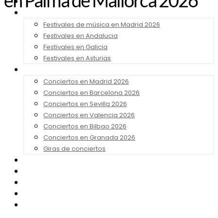
en Palma de Mallorca 2026
Noticias
Festivales 2026
Festivales de música en Madrid 2026
Festivales en Andalucia
Festivales en Galicia
Festivales en Asturias
Conciertos 2026
Conciertos en Madrid 2026
Conciertos en Barcelona 2026
Conciertos en Sevilla 2026
Conciertos en Valencia 2026
Conciertos en Bilbao 2026
Conciertos en Granada 2026
Giras de conciertos
Noticias de Festivales
Bandas Sonoras
Series y Tv
Cine
Contacto