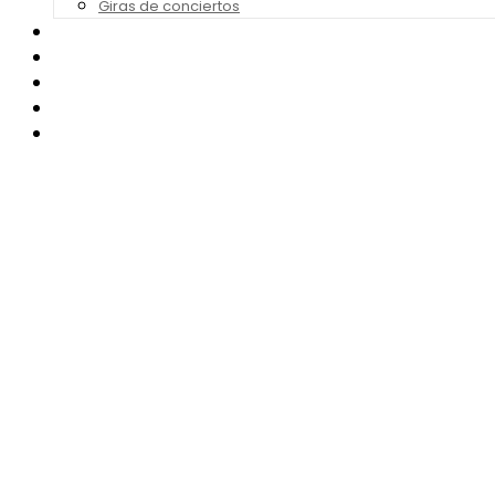
Giras de conciertos
Noticias de Festivales
Bandas Sonoras
Series y Tv
Cine
Contacto