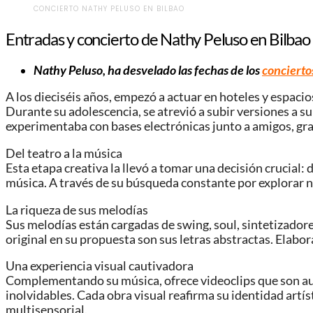
CONCIERTO NATHY PELUSO EN BILBAO
Entradas y concierto de Nathy Peluso en Bilbao
Nathy Peluso, ha desvelado las fechas de los
concierto
A los dieciséis años, empezó a actuar en hoteles y espac
Durante su adolescencia, se atrevió a subir versiones a 
experimentaba con bases electrónicas junto a amigos, gr
Del teatro a la música
Esta etapa creativa la llevó a tomar una decisión crucial:
música. A través de su búsqueda constante por explorar n
La riqueza de sus melodías
Sus melodías están cargadas de swing, soul, sintetizadore
original en su propuesta son sus letras abstractas. Elabor
Una experiencia visual cautivadora
Complementando su música, ofrece videoclips que son auté
inolvidables. Cada obra visual reafirma su identidad artí
multisensorial.