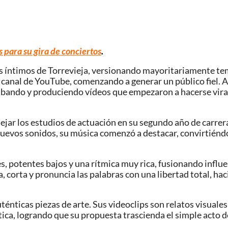
s para su gira de conciertos
.
ios íntimos de Torrevieja, versionando mayoritariamente te
su canal de YouTube, comenzando a generar un público fiel.
abando y produciendo vídeos que empezaron a hacerse vira
 dejar los estudios de actuación en su segundo año de carrer
uevos sonidos, su música comenzó a destacar, convirtiéndo
s, potentes bajos y una rítmica muy rica, fusionando influe
a, corta y pronuncia las palabras con una libertad total, ha
nticas piezas de arte. Sus videoclips son relatos visuales
stica, logrando que su propuesta trascienda el simple acto 