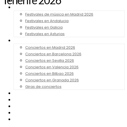
Tenerife 2026
Noticias
Festivales 2026
Festivales de música en Madrid 2026
Festivales en Andalucia
Festivales en Galicia
Festivales en Asturias
Conciertos 2026
Conciertos en Madrid 2026
Conciertos en Barcelona 2026
Conciertos en Sevilla 2026
Conciertos en Valencia 2026
Conciertos en Bilbao 2026
Conciertos en Granada 2026
Giras de conciertos
Noticias de Festivales
Bandas Sonoras
Series y Tv
Cine
Contacto