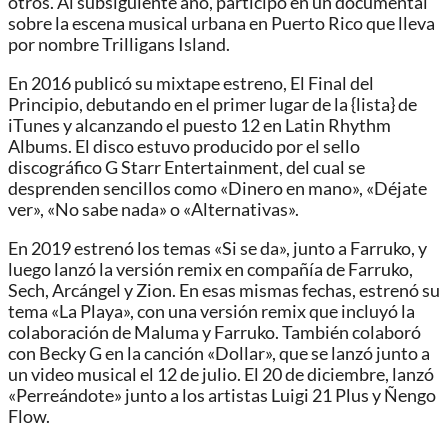
otros. Al subsiguiente año, participó en un documental
sobre la escena musical urbana en Puerto Rico que lleva
por nombre Trilligans Island.
En 2016 publicó su mixtape estreno, El Final del
Principio, debutando en el primer lugar de la {lista} de
iTunes y alcanzando el puesto 12 en Latin Rhythm
Albums. ​El disco estuvo producido por el sello
discográfico G Starr Entertainment, del cual se
desprenden sencillos como «Dinero en mano», «Déjate
ver», «No sabe nada» o «Alternativas».
En 2019 estrenó los temas «Si se da», junto a Farruko, y
luego lanzó la versión remix en compañía de Farruko,
Sech, Arcángel y Zion. En esas mismas fechas, estrenó su
tema «La Playa», con una versión remix que incluyó la
colaboración de Maluma y Farruko. También colaboró ​​
con Becky G en la canción «Dollar», que se lanzó junto a
un video musical el 12 de julio. ​El 20 de diciembre, lanzó
«Perreándote» junto a los artistas Luigi 21 Plus y Ñengo
Flow. ​