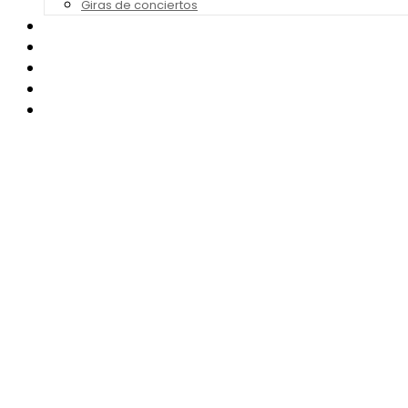
Giras de conciertos
Noticias de Festivales
Bandas Sonoras
Series y Tv
Cine
Contacto