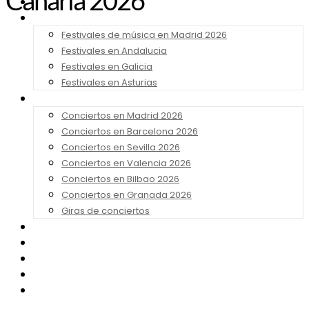
Canaria 2026
Noticias
Festivales 2026
Festivales de música en Madrid 2026
Festivales en Andalucia
Festivales en Galicia
Festivales en Asturias
Conciertos 2026
Conciertos en Madrid 2026
Conciertos en Barcelona 2026
Conciertos en Sevilla 2026
Conciertos en Valencia 2026
Conciertos en Bilbao 2026
Conciertos en Granada 2026
Giras de conciertos
Noticias de Festivales
Bandas Sonoras
Series y Tv
Cine
Contacto