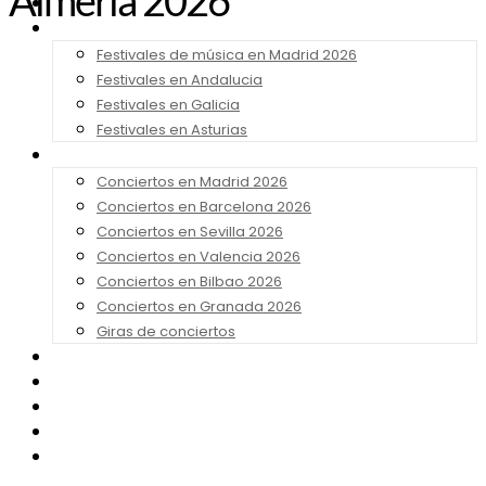
Almería 2026
Noticias
Festivales 2026
Festivales de música en Madrid 2026
Festivales en Andalucia
Festivales en Galicia
Festivales en Asturias
Conciertos 2026
Conciertos en Madrid 2026
Conciertos en Barcelona 2026
Conciertos en Sevilla 2026
Conciertos en Valencia 2026
Conciertos en Bilbao 2026
Conciertos en Granada 2026
Giras de conciertos
Noticias de Festivales
Bandas Sonoras
Series y Tv
Cine
Contacto