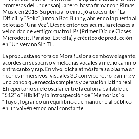
promesas del under sanjuanero, hasta firmar con Rimas
Music en 2018. Su pericia lo empujó a coescribir “La
Difícil” y “Solía” junto a Bad Bunny, abriendo la puerta al
pelotazo “Una Vez”. Desde entonces acumula releases a
velocidad de vértigo: cuatro LPs (Primer Día de Clases,
Microdosis, Paraíso, Estrella) y créditos de producción
en “Un Verano Sin Ti”.
La propuesta sonora de Mora fusiona dembow elegante,
acordes en suspenso y melodías vocales a medio camino
entre canto y rap. En vivo, dicha atmósfera se plasma en
neones inmersivos, visuales 3D con vibe retro-gaming y
una banda que mezcla samplers y percusión latina real.
El repertorio suele oscilar entre la euforia bailable de
“512” o “Hibiki” y la introspección de “Memorias” o
“Tuyo”, logrando un equilibrio que mantiene al público
en un vaivén emocional constante.