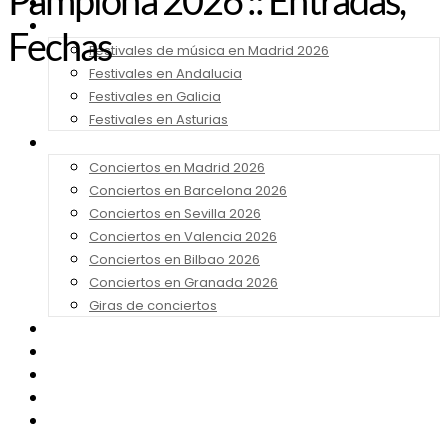
Pamplona 2026 :: Entradas,
Noticias
Festivales 2026
Fechas
Festivales de música en Madrid 2026
Festivales en Andalucia
Festivales en Galicia
Festivales en Asturias
Conciertos 2026
Conciertos en Madrid 2026
Conciertos en Barcelona 2026
Conciertos en Sevilla 2026
Conciertos en Valencia 2026
Conciertos en Bilbao 2026
Conciertos en Granada 2026
Giras de conciertos
Noticias de Festivales
Bandas Sonoras
Series y Tv
Cine
Contacto