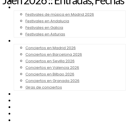
Jaén 2026 :: Entradas, Fechas
Noticias
Festivales 2026
Festivales de música en Madrid 2026
Festivales en Andalucia
Festivales en Galicia
Festivales en Asturias
Conciertos 2026
Conciertos en Madrid 2026
Conciertos en Barcelona 2026
Conciertos en Sevilla 2026
Conciertos en Valencia 2026
Conciertos en Bilbao 2026
Conciertos en Granada 2026
Giras de conciertos
Noticias de Festivales
Bandas Sonoras
Series y Tv
Cine
Contacto