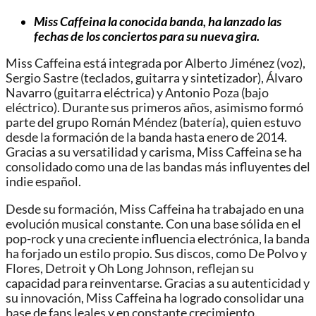
Miss Caffeina la conocida banda, ha lanzado las
fechas de los conciertos para su nueva gira.
Miss Caffeina está integrada por Alberto Jiménez (voz),
Sergio Sastre (teclados, guitarra y sintetizador), Álvaro
Navarro (guitarra eléctrica) y Antonio Poza (bajo
eléctrico). Durante sus primeros años, asimismo formó
parte del grupo Román Méndez (batería), quien estuvo
desde la formación de la banda hasta enero de 2014.
Gracias a su versatilidad y carisma, Miss Caffeina se ha
consolidado como una de las bandas más influyentes del
indie español.
Desde su formación, Miss Caffeina ha trabajado en una
evolución musical constante. Con una base sólida en el
pop-rock y una creciente influencia electrónica, la banda
ha forjado un estilo propio. Sus discos, como De Polvo y
Flores, Detroit y Oh Long Johnson, reflejan su
capacidad para reinventarse. Gracias a su autenticidad y
su innovación, Miss Caffeina ha logrado consolidar una
base de fans leales y en constante crecimiento.