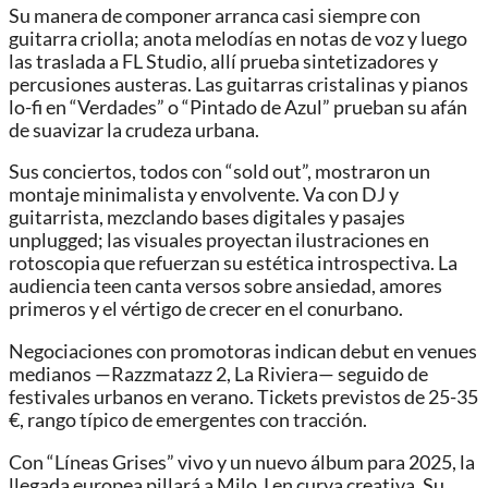
Su manera de componer arranca casi siempre con
guitarra criolla; anota melodías en notas de voz y luego
las traslada a FL Studio, allí prueba sintetizadores y
percusiones austeras. Las guitarras cristalinas y pianos
lo-fi en “Verdades” o “Pintado de Azul” prueban su afán
de suavizar la crudeza urbana.
Sus conciertos, todos con “sold out”, mostraron un
montaje minimalista y envolvente. Va con DJ y
guitarrista, mezclando bases digitales y pasajes
unplugged; las visuales proyectan ilustraciones en
rotoscopia que refuerzan su estética introspectiva. La
audiencia teen canta versos sobre ansiedad, amores
primeros y el vértigo de crecer en el conurbano.
Negociaciones con promotoras indican debut en venues
medianos —Razzmatazz 2, La Riviera— seguido de
festivales urbanos en verano. Tickets previstos de 25-35
€, rango típico de emergentes con tracción.
Con “Líneas Grises” vivo y un nuevo álbum para 2025, la
llegada europea pillará a Milo J en curva creativa. Su