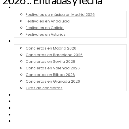
2026 :: Entradas y fecha
Noticias
Festivales 2026
Festivales de música en Madrid 2026
Festivales en Andalucia
Festivales en Galicia
Festivales en Asturias
Conciertos 2026
Conciertos en Madrid 2026
Conciertos en Barcelona 2026
Conciertos en Sevilla 2026
Conciertos en Valencia 2026
Conciertos en Bilbao 2026
Conciertos en Granada 2026
Giras de conciertos
Noticias de Festivales
Bandas Sonoras
Series y Tv
Cine
Contacto