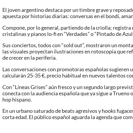
El joven argentino destaca por un timbre grave y reposado
apuesta por historias diarias: conversas en el bondi, ama
Compone, por lo general, partiendo de la criolla; registra
cristalinas y pianos lo-fi en “Verdades” o “Pintado de Azu
Sus conciertos, todos con “sold out”, mostraron un monta
las visuales proyectan ilustraciones en rotoscopia que re
de crecer en la periferia.
Las conversaciones con promotoras españolas sugieren un
calcularán 25-35 €, precio habitual en nuevos talentos c
Con “Líneas Grises” aún fresco y un segundo largo previs
conecta con la audiencia española que ya sigue a Trueno o
hop hispano.
En un urbano saturado de beats agresivos y hooks fugaces
corta edad. El público español aguarda la agenda que comp