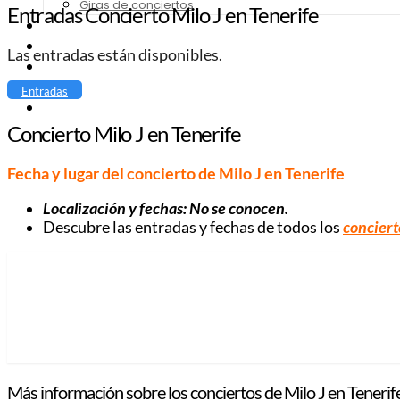
Giras de conciertos
Entradas Concierto Milo J en Tenerife
Noticias de Festivales
Bandas Sonoras
Las entradas están disponibles.
Series y Tv
Cine
Entradas
Contacto
Concierto Milo J en Tenerife
Fecha y lugar del concierto de Milo J en Tenerife
Localización y fechas: No se conocen.
Descubre las entradas y fechas de todos los
conciert
Más información sobre los conciertos de Milo J en Tenerif