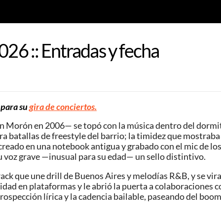
026 :: Entradas y fecha
 para su
gira de conciertos.
en Morón en 2006— se topó con la música dentro del dormit
ra batallas de freestyle del barrio; la timidez que mostrab
creado en una notebook antigua y grabado con el mic de los
u voz grave —inusual para su edad— un sello distintivo.
rack que une drill de Buenos Aires y melodías R&B, y se vir
idad en plataformas y le abrió la puerta a colaboraciones c
ntrospección lírica y la cadencia bailable, paseando del b