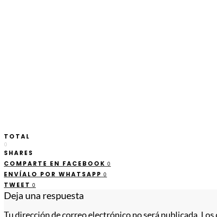
TOTAL
0
SHARES
COMPARTE EN FACEBOOK
0
ENVÍALO POR WHATSAPP
0
TWEET
0
Deja una respuesta
Tu dirección de correo electrónico no será publicada.
Los