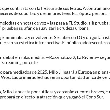
 que contrasta con la frescura de sus letras. A contramano
neceres de suburbio y desamores teen. Esa óptica personal 
 melodías en notas de voz y las pasa a FL Studio, allí prueba
l” prueban su afán de suavizar la crudeza urbana.
je minimalista y envolvente. Se sube con DJ y un guitarris
fuerzan su estética introspectiva. El público adolescente c
 debut en salas medias —Razzmatazz 2, La Riviera— seguid
on streaming potente.
to para mediados de 2025, Milo J llegará a Europa en plena
 Wos. Las primeras fechas serán oportunidad única de ver a
, Milo J apuesta por sutileza y cercanía: cuentos breves, 
robará en directo la atracción que ya ganó el Cono Sur.