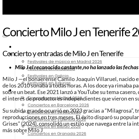
Concierto Milo J en Tenerife 2
Noticias
Concierto y entradas de Milo J en Tenerife
Festivales 2026
Festivales de música en Madrid 2026
Milo J el reconocido cantante,no ha lanzado las fechas
Festivales en Andalucia
Festivales en Galicia
Milo J —el bonaerense Camilo Joaquín Villaruel, nacido 
Festivales en Asturias
de los 2010 sonaba a todas horas. A los doce ya rimaba pa
Conciertos 2026
sobre un beat. Ese 2021 lanzó a YouTube su tema casero, 
Conciertos en Madrid 2026
el interés de productores independientes que vieron en s
Conciertos en Barcelona 2026
Su subida grande ocurrió en 2023 gracias a “Milagrosa”, t
Conciertos en Sevilla 2026
reproducciones en tres meses. El éxito disparó su popular
Conciertos en Valencia 2026
Grises” (2024), consolidó un estilo que navega entre la i
Conciertos en Bilbao 2026
más sobre Milo J
Conciertos en Granada 2026