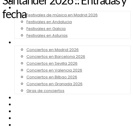
Santander 2026 :: Entradas y
Noticias
Festivales 2026
fecha
Festivales de música en Madrid 2026
Festivales en Andalucia
Festivales en Galicia
Festivales en Asturias
Conciertos 2026
Conciertos en Madrid 2026
Conciertos en Barcelona 2026
Conciertos en Sevilla 2026
Conciertos en Valencia 2026
Conciertos en Bilbao 2026
Conciertos en Granada 2026
Giras de conciertos
Noticias de Festivales
Bandas Sonoras
Series y Tv
Cine
Contacto