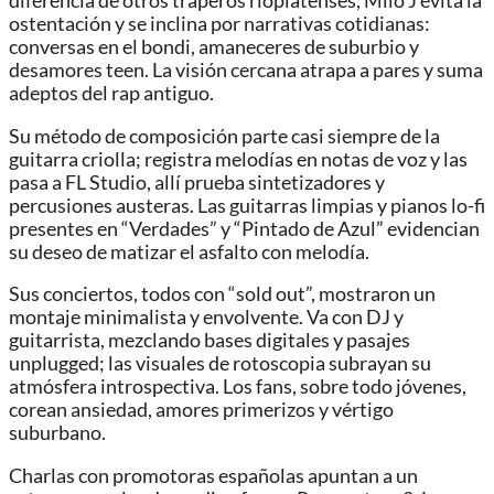
diferencia de otros traperos rioplatenses, Milo J evita la
ostentación y se inclina por narrativas cotidianas:
conversas en el bondi, amaneceres de suburbio y
desamores teen. La visión cercana atrapa a pares y suma
adeptos del rap antiguo.
Su método de composición parte casi siempre de la
guitarra criolla; registra melodías en notas de voz y las
pasa a FL Studio, allí prueba sintetizadores y
percusiones austeras. Las guitarras limpias y pianos lo-fi
presentes en “Verdades” y “Pintado de Azul” evidencian
su deseo de matizar el asfalto con melodía.
Sus conciertos, todos con “sold out”, mostraron un
montaje minimalista y envolvente. Va con DJ y
guitarrista, mezclando bases digitales y pasajes
unplugged; las visuales de rotoscopia subrayan su
atmósfera introspectiva. Los fans, sobre todo jóvenes,
corean ansiedad, amores primerizos y vértigo
suburbano.
Charlas con promotoras españolas apuntan a un