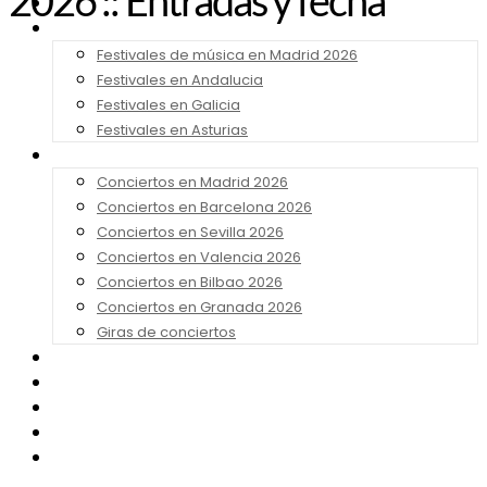
2026 :: Entradas y fecha
Noticias
Festivales 2026
Festivales de música en Madrid 2026
Festivales en Andalucia
Festivales en Galicia
Festivales en Asturias
Conciertos 2026
Conciertos en Madrid 2026
Conciertos en Barcelona 2026
Conciertos en Sevilla 2026
Conciertos en Valencia 2026
Conciertos en Bilbao 2026
Conciertos en Granada 2026
Giras de conciertos
Noticias de Festivales
Bandas Sonoras
Series y Tv
Cine
Contacto