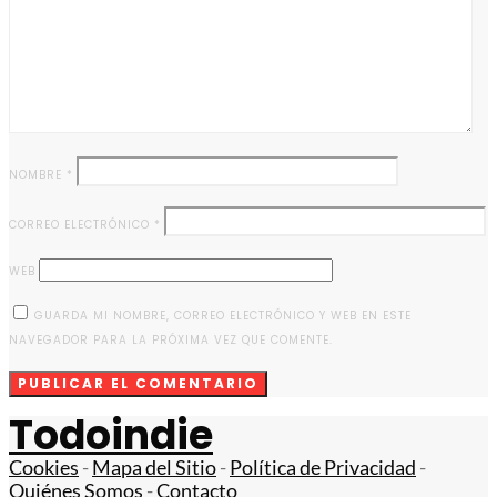
NOMBRE
*
CORREO ELECTRÓNICO
*
WEB
GUARDA MI NOMBRE, CORREO ELECTRÓNICO Y WEB EN ESTE
NAVEGADOR PARA LA PRÓXIMA VEZ QUE COMENTE.
Todoindie
Cookies
-
Mapa del Sitio
-
Política de Privacidad
-
Quiénes Somos
-
Contacto