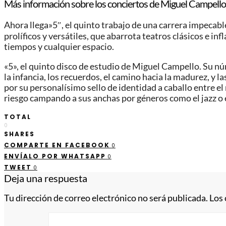
Más información sobre los conciertos de Miguel Campello
Ahora llega»5″, el quinto trabajo de una carrera impecabl
prolíficos y versátiles, que abarrota teatros clásicos e
tiempos y cualquier espacio.
«5», el quinto disco de estudio de Miguel Campello. Su nú
la infancia, los recuerdos, el camino hacia la madurez, y 
por su personalísimo sello de identidad a caballo entre el 
riesgo campando a sus anchas por géneros como el jazz o e
TOTAL
0
SHARES
COMPARTE EN FACEBOOK
0
ENVÍALO POR WHATSAPP
0
TWEET
0
Deja una respuesta
Tu dirección de correo electrónico no será publicada.
Los