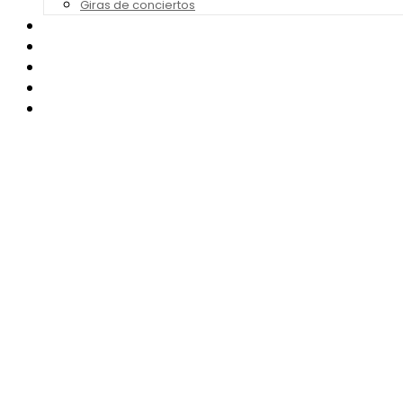
Giras de conciertos
Noticias de Festivales
Bandas Sonoras
Series y Tv
Cine
Contacto