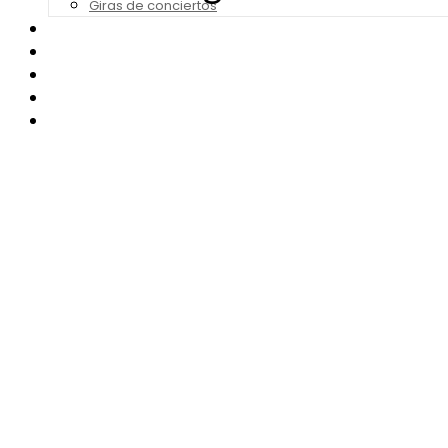
Giras de conciertos
Noticias de Festivales
Bandas Sonoras
Series y Tv
Cine
Contacto