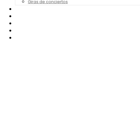
Giras de conciertos
Noticias de Festivales
Bandas Sonoras
Series y Tv
Cine
Contacto