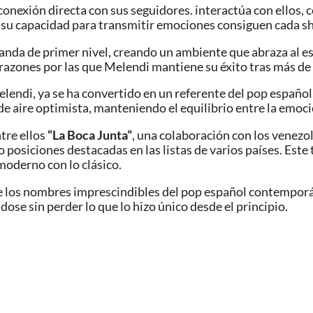
conexión directa con sus seguidores. interactúa con ellos,
 su capacidad para transmitir emociones consiguen cada s
 banda de primer nivel, creando un ambiente que abraza al es
s razones por las que Melendi mantiene su éxito tras más de
elendi, ya se ha convertido en un referente del pop español
e aire optimista, manteniendo el equilibrio entre la emoción
tre ellos
“La Boca Junta”
, una colaboración con los venez
posiciones destacadas en las listas de varios países. Este
 moderno con lo clásico.
e los nombres imprescindibles del pop español contemporá
ose sin perder lo que lo hizo único desde el principio.