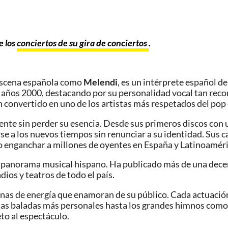
e los
conciertos de su gira de conciertos
.
escena española como
Melendi
, es un intérprete español d
os años 2000, destacando por su personalidad vocal tan reco
han convertido en uno de los artistas más respetados del pop
mente sin perder su esencia. Desde sus primeros discos con 
e a los nuevos tiempos sin renunciar a su identidad. Sus ca
do enganchar a millones de oyentes en España y Latinoaméri
 panorama musical hispano. Ha publicado más de una decen
ios y teatros de todo el país.
enas de energía que enamoran de su público. Cada actuación
 las baladas más personales hasta los grandes himnos como 
to al espectáculo.