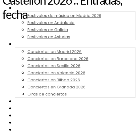
Castellón 2026 :: Entradas,
Noticias
Festivales 2026
fecha
Festivales de música en Madrid 2026
Festivales en Andalucia
Festivales en Galicia
Festivales en Asturias
Conciertos 2026
Conciertos en Madrid 2026
Conciertos en Barcelona 2026
Conciertos en Sevilla 2026
Conciertos en Valencia 2026
Conciertos en Bilbao 2026
Conciertos en Granada 2026
Giras de conciertos
Noticias de Festivales
Bandas Sonoras
Series y Tv
Cine
Contacto