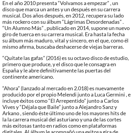
En el año 2010 presenta “Volvamos a empezar” , un
disco que marca un antes y un después en su carrera
musical. Dos años después, en 2012, recupera su lado
más rockero con su álbum “Lágrimas Desordenadas” .
“Un Alumno Más” , publicado en 2014, supone un nuevo
giro de tuerca en su carrera musical. Era hasta la fecha
su álbum más maduro, vital y sincero, en el que, como él
mismo afirma, buscaba deshacerse de viejas barreras.
“Quítate las gafas” (2016) es su octavo disco de estudio,
primero que produce, y el disco que le consagra en
España y le abre definitivamente las puertas del
continente americano.
“Ahora” (lanzado al mercado en 2.018) es nuevamente
producido por el propio Melendi junto a Luca Germini , e
incluye éxitos como “El Arrepentido” junto a Carlos
Vives y “Déjala que Baile” junto a Alejandro Sanz y
Arkano , siendo éste último uno de los mayores hits de
la la carrera musical del asturiano y una de las cortes
más exitosas tanto en radios como en plataformas
digitales. Al álbum le acompañó una exitosa gira de