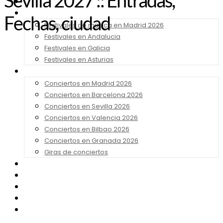
Sevilla 2027 :: Entradas,
Noticias
Festivales 2026
Fechas, ciudad
Festivales de música en Madrid 2026
Festivales en Andalucia
Festivales en Galicia
Festivales en Asturias
Conciertos 2026
Conciertos en Madrid 2026
Conciertos en Barcelona 2026
Conciertos en Sevilla 2026
Conciertos en Valencia 2026
Conciertos en Bilbao 2026
Conciertos en Granada 2026
Giras de conciertos
Noticias de Festivales
Bandas Sonoras
Series y Tv
Cine
Contacto