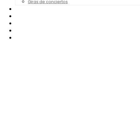
Giras de conciertos
Noticias de Festivales
Bandas Sonoras
Series y Tv
Cine
Contacto