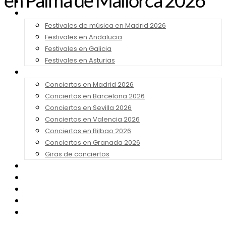
en Palma de Mallorca 2026
Noticias
Festivales 2026
Festivales de música en Madrid 2026
Festivales en Andalucia
Festivales en Galicia
Festivales en Asturias
Conciertos 2026
Conciertos en Madrid 2026
Conciertos en Barcelona 2026
Conciertos en Sevilla 2026
Conciertos en Valencia 2026
Conciertos en Bilbao 2026
Conciertos en Granada 2026
Giras de conciertos
Noticias de Festivales
Bandas Sonoras
Series y Tv
Cine
Contacto