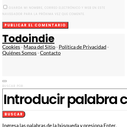
GUARDA MI NOMBRE, CORREO ELECTRÓNICO Y WEB EN ESTE
NAVEGADOR PARA LA PRÓXIMA VEZ QUE COMENTE.
Todoindie
Cookies
-
Mapa del Sitio
-
Política de Privacidad
-
Quiénes Somos
-
Contacto
BUSCAR POR:
BUSCAR
Ingresa las palabras de la búsqueda y presiona Enter.