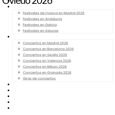
Oviedo 2026
Noticias
Festivales 2026
Festivales de música en Madrid 2026
Festivales en Andalucia
Festivales en Galicia
Festivales en Asturias
Conciertos 2026
Conciertos en Madrid 2026
Conciertos en Barcelona 2026
Conciertos en Sevilla 2026
Conciertos en Valencia 2026
Conciertos en Bilbao 2026
Conciertos en Granada 2026
Giras de conciertos
Noticias de Festivales
Bandas Sonoras
Series y Tv
Cine
Contacto