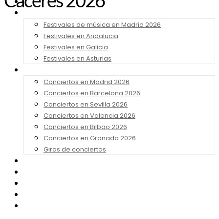
Cáceres 2026
Noticias
Festivales 2026
Festivales de música en Madrid 2026
Festivales en Andalucia
Festivales en Galicia
Festivales en Asturias
Conciertos 2026
Conciertos en Madrid 2026
Conciertos en Barcelona 2026
Conciertos en Sevilla 2026
Conciertos en Valencia 2026
Conciertos en Bilbao 2026
Conciertos en Granada 2026
Giras de conciertos
Noticias de Festivales
Bandas Sonoras
Series y Tv
Cine
Contacto