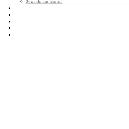
Giras de conciertos
Noticias de Festivales
Bandas Sonoras
Series y Tv
Cine
Contacto