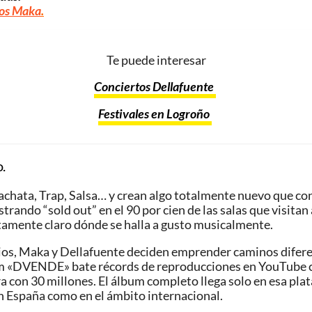
tos Maka
.
Te puede interesar
Conciertos Dellafuente
Festivales en Logroño
.
achata, Trap, Salsa… y crean algo totalmente nuevo que conf
strando “sold out” en el 90 por cien de las salas que visita
tamente claro dónde se halla a gusto musicalmente.
s, Maka y Dellafuente deciden emprender caminos diferente
lbum «DVENDE» bate récords de reproducciones en YouTube 
ifra con 30 millones. El álbum completo llega solo en esa pl
 España como en el ámbito internacional.