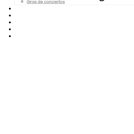
Giras de conciertos
Noticias de Festivales
Bandas Sonoras
Series y Tv
Cine
Contacto