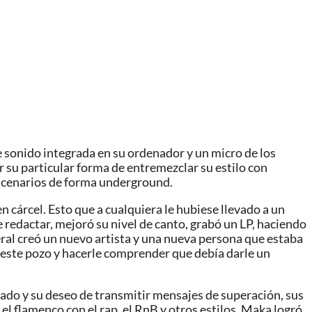
 sonido integrada en su ordenador y un micro de los
r su particular forma de entremezclar su estilo con
escenarios de forma underground.
 cárcel. Esto que a cualquiera le hubiese llevado a un
redactar, mejoró su nivel de canto, grabó un LP, haciendo
neral creó un nuevo artista y una nueva persona que estaba
 este pozo y hacerle comprender que debía darle un
ado y su deseo de transmitir mensajes de superación, sus
 flamenco con el rap, el RnB y otros estilos, Maka logró