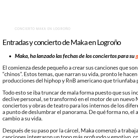
CONCIERTO MAKA EN LOGROÑO
Entradas y concierto de Maka en Logroño
Maka, ha lanzado las fechas de los conciertos para su
g
El comienza desde pequeño a crear sus canciones que son 
“chinos”. Estos temas, que narran su vida, pronto le hacen
producciones del hiphop y RnB americano que triunfaba po
Todo esto se iba truncar de mala forma puesto que sus inco
declive personal, se transformó en el motor de un nuevo 
conciertos y obras de teatro para los internos de los dif
a punto de deslumbrar el panorama. De qué forma no, el a
cambio a su vida.
Después de su paso por la cárcel, Maka comenzó a trabaja
canciones integraron un tono más profundo y emotivo, con