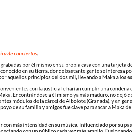
ira de conciertos
.
grabadas por él mismo en su propia casa con una tarjeta de
 conocido en su tierra, donde bastante gente se interesa po
r aquellos principios del dos mil, llevando a Maka a los 
nvenientes con la justicia le harían cumplir una condena en
Maka. Encontrándose a él mismo ya más maduro, no dejó de 
erentes módulos de la cárcel de Albolote (Granada), y en ge
poyo de su familia y amigos fue clave para sacar a Maka de
r con más intensidad en su música. Influenciado por su pas
ectando con un público cada vez más amplio. Fusionando el