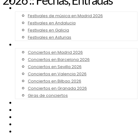
2026 :: Fechas, Entradas
Noticias
Festivales 2026
Festivales de música en Madrid 2026
Festivales en Andalucia
Festivales en Galicia
Festivales en Asturias
Conciertos 2026
Conciertos en Madrid 2026
Conciertos en Barcelona 2026
Conciertos en Sevilla 2026
Conciertos en Valencia 2026
Conciertos en Bilbao 2026
Conciertos en Granada 2026
Giras de conciertos
Noticias de Festivales
Bandas Sonoras
Series y Tv
Cine
Contacto