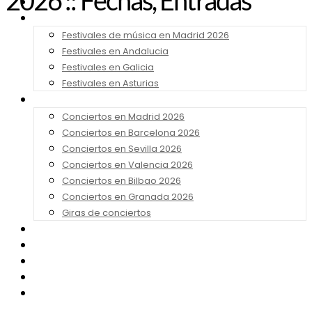
2026 :: Fechas, Entradas
Noticias
Festivales 2026
Festivales de música en Madrid 2026
Festivales en Andalucia
Festivales en Galicia
Festivales en Asturias
Conciertos 2026
Conciertos en Madrid 2026
Conciertos en Barcelona 2026
Conciertos en Sevilla 2026
Conciertos en Valencia 2026
Conciertos en Bilbao 2026
Conciertos en Granada 2026
Giras de conciertos
Noticias de Festivales
Bandas Sonoras
Series y Tv
Cine
Contacto