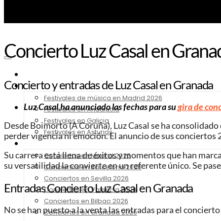
Concierto Luz Casal en Granad
Noticias
Concierto y entradas de Luz Casal en Granada
Festivales 2026
Festivales de música en Madrid 2026
Luz Casal,ha anunciado las fechas para su
gira de conc
Festivales en Andalucia
Festivales en Galicia
Desde Boimorto (A Coruña), Luz Casal se ha consolidado c
Festivales en Asturias
perder vigencia ni emoción. El anuncio de sus concierto
Conciertos 2026
Su carrera está llena de éxitos y momentos que han marcado 
Conciertos en Madrid 2026
su versatilidad la convierte en un referente único. Se pas
Conciertos en Barcelona 2026
Conciertos en Sevilla 2026
Entradas Concierto Luz Casal
en Granada
Conciertos en Valencia 2026
Conciertos en Bilbao 2026
No se han puesto a la venta las entradas para el concierto
Conciertos en Granada 2026