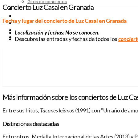
Giras de conciertos
Concierto Luz Casal en Granada
Noticias de Festivales
Bandas Sonoras
Fecha y lugar del concierto de Luz Casal
en Granada
Series y Tv
Cine
Localización y fechas: No se conocen.
Contacto
Descubre las entradas y fechas de todos los
conciert
Más información sobre los conciertos de Luz Ca
Entre sus hitos,
Tacones lejanos
(1991) con “Un año de amor
Distinciones destacadas
Entre otros, Medalla Internacional de las Artes (2013) y 