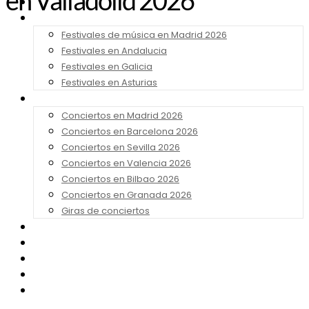
en Valladolid 2026
Noticias
Festivales 2026
Festivales de música en Madrid 2026
Festivales en Andalucia
Festivales en Galicia
Festivales en Asturias
Conciertos 2026
Conciertos en Madrid 2026
Conciertos en Barcelona 2026
Conciertos en Sevilla 2026
Conciertos en Valencia 2026
Conciertos en Bilbao 2026
Conciertos en Granada 2026
Giras de conciertos
Noticias de Festivales
Bandas Sonoras
Series y Tv
Cine
Contacto