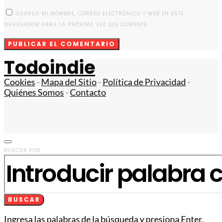
GUARDA MI NOMBRE, CORREO ELECTRÓNICO Y WEB EN ESTE
NAVEGADOR PARA LA PRÓXIMA VEZ QUE COMENTE.
Todoindie
Cookies
-
Mapa del Sitio
-
Política de Privacidad
-
Quiénes Somos
-
Contacto
BUSCAR POR:
BUSCAR
Ingresa las palabras de la búsqueda y presiona Enter.