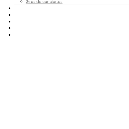
Giras de conciertos
Noticias de Festivales
Bandas Sonoras
Series y Tv
Cine
Contacto