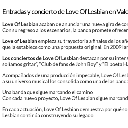
Entradas y concierto de Love Of Lesbian en Val
Love Of Lesbian
acaban de anunciar una nueva gira de conc
Con su regreso a los escenarios, la banda promete ofrecer
Love of Lesbian
empieza su trayectoria a finales de los a
que la establece como una propuesta original. En 2009 la
Los conciertos de Love Of Lesbian
destacan por su intens
solíamos gritar”, “Club de fans de John Boy” y “El poeta H
Acompañados de una producción impecable, Love Of Lesbian
a su universo musical los consolida como una de las ban
Una banda que sigue marcando el camino
Con cada nuevo proyecto, Love Of Lesbian sigue marcando
En cada actuación, Love Of Lesbian demuestra por qué son
Lesbian continúa construyendo su legado.