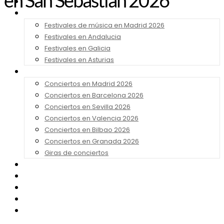
en San Sebastián 2026
Noticias
Festivales 2026
Festivales de música en Madrid 2026
Festivales en Andalucia
Festivales en Galicia
Festivales en Asturias
Conciertos 2026
Conciertos en Madrid 2026
Conciertos en Barcelona 2026
Conciertos en Sevilla 2026
Conciertos en Valencia 2026
Conciertos en Bilbao 2026
Conciertos en Granada 2026
Giras de conciertos
Noticias de Festivales
Bandas Sonoras
Series y Tv
Cine
Contacto