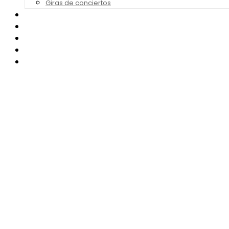
Giras de conciertos
Noticias de Festivales
Bandas Sonoras
Series y Tv
Cine
Contacto