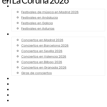
en La Coruña 2026
Noticias
Festivales 2026
Festivales de música en Madrid 2026
Festivales en Andalucia
Festivales en Galicia
Festivales en Asturias
Conciertos 2026
Conciertos en Madrid 2026
Conciertos en Barcelona 2026
Conciertos en Sevilla 2026
Conciertos en Valencia 2026
Conciertos en Bilbao 2026
Conciertos en Granada 2026
Giras de conciertos
Noticias de Festivales
Bandas Sonoras
Series y Tv
Cine
Contacto