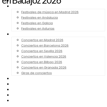
en Badajoz 2026
Noticias
Festivales 2026
Festivales de música en Madrid 2026
Festivales en Andalucia
Festivales en Galicia
Festivales en Asturias
Conciertos 2026
Conciertos en Madrid 2026
Conciertos en Barcelona 2026
Conciertos en Sevilla 2026
Conciertos en Valencia 2026
Conciertos en Bilbao 2026
Conciertos en Granada 2026
Giras de conciertos
Noticias de Festivales
Bandas Sonoras
Series y Tv
Cine
Contacto