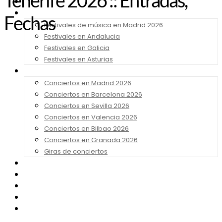
Tenerife 2026 :: Entradas,
Noticias
Festivales 2026
Fechas
Festivales de música en Madrid 2026
Festivales en Andalucia
Festivales en Galicia
Festivales en Asturias
Conciertos 2026
Conciertos en Madrid 2026
Conciertos en Barcelona 2026
Conciertos en Sevilla 2026
Conciertos en Valencia 2026
Conciertos en Bilbao 2026
Conciertos en Granada 2026
Giras de conciertos
Noticias de Festivales
Bandas Sonoras
Series y Tv
Cine
Contacto