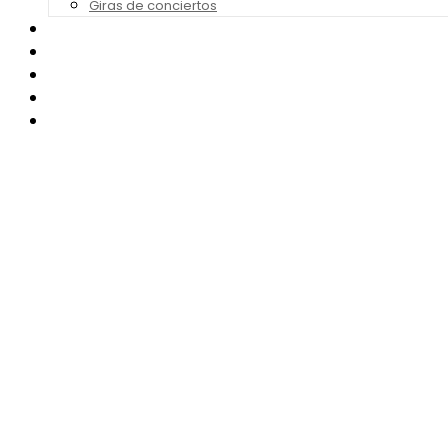
Giras de conciertos
Noticias de Festivales
Bandas Sonoras
Series y Tv
Cine
Contacto