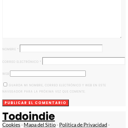
NOMBRE
*
CORREO ELECTRÓNICO
*
WEB
GUARDA MI NOMBRE, CORREO ELECTRÓNICO Y WEB EN ESTE
NAVEGADOR PARA LA PRÓXIMA VEZ QUE COMENTE.
Todoindie
Cookies
-
Mapa del Sitio
-
Política de Privacidad
-