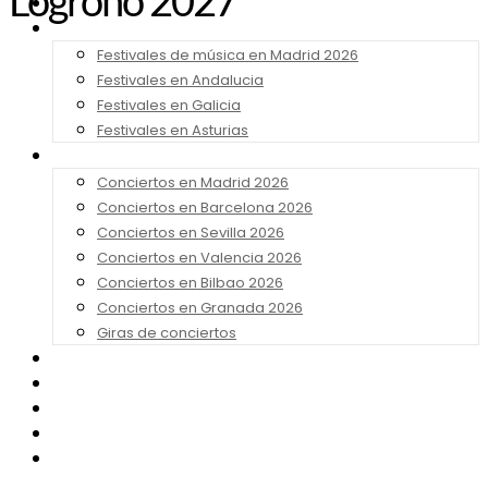
Logroño 2027
Noticias
Festivales 2026
Festivales de música en Madrid 2026
Festivales en Andalucia
Festivales en Galicia
Festivales en Asturias
Conciertos 2026
Conciertos en Madrid 2026
Conciertos en Barcelona 2026
Conciertos en Sevilla 2026
Conciertos en Valencia 2026
Conciertos en Bilbao 2026
Conciertos en Granada 2026
Giras de conciertos
Noticias de Festivales
Bandas Sonoras
Series y Tv
Cine
Contacto