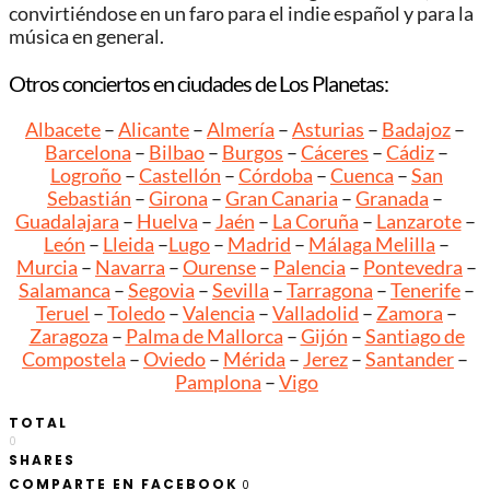
convirtiéndose en un faro para el indie español y para la
música en general.
Otros conciertos en ciudades de Los Planetas:
Albacete
–
Alicante
–
Almería
–
Asturias
–
Badajoz
–
Barcelona
–
Bilbao
–
Burgos
–
Cáceres
–
Cádiz
–
Logroño
–
Castellón
–
Córdoba
–
Cuenca
–
San
Sebastián
–
Girona
–
Gran Canaria
–
Granada
–
Guadalajara
–
Huelva
–
Jaén
–
La Coruña
–
Lanzarote
–
León
–
Lleida
–
Lugo
–
Madrid
–
Málaga
Melilla
–
Murcia
–
Navarra
–
Ourense
–
Palencia
–
Pontevedra
–
Salamanca
–
Segovia
–
Sevilla
–
Tarragona
–
Tenerife
–
Teruel
–
Toledo
–
Valencia
–
Valladolid
–
Zamora
–
Zaragoza
–
Palma de Mallorca
–
Gijón
–
Santiago de
Compostela
–
Oviedo
–
Mérida
–
Jerez
–
Santander
–
Pamplona
–
Vigo
TOTAL
0
SHARES
COMPARTE EN FACEBOOK
0