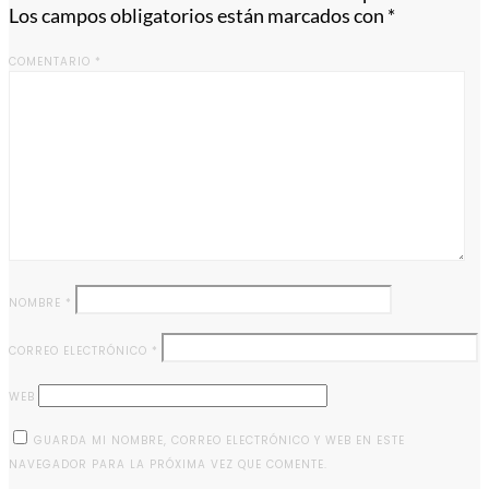
Los campos obligatorios están marcados con
*
COMENTARIO
*
NOMBRE
*
CORREO ELECTRÓNICO
*
WEB
GUARDA MI NOMBRE, CORREO ELECTRÓNICO Y WEB EN ESTE
NAVEGADOR PARA LA PRÓXIMA VEZ QUE COMENTE.