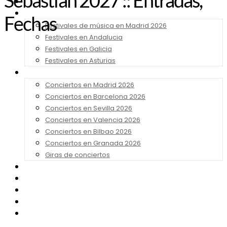
Sebastián 2027 :: Entradas,
Noticias
Festivales 2026
Fechas
Festivales de música en Madrid 2026
Festivales en Andalucia
Festivales en Galicia
Festivales en Asturias
Conciertos 2026
Conciertos en Madrid 2026
Conciertos en Barcelona 2026
Conciertos en Sevilla 2026
Conciertos en Valencia 2026
Conciertos en Bilbao 2026
Conciertos en Granada 2026
Giras de conciertos
Noticias de Festivales
Bandas Sonoras
Series y Tv
Cine
Contacto