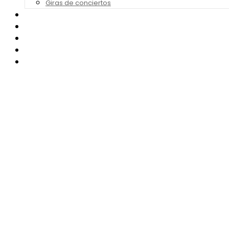
Giras de conciertos
Noticias de Festivales
Bandas Sonoras
Series y Tv
Cine
Contacto