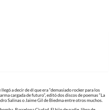
 llegó a decir de él que era “demasiado rocker para los
 arma cargada de futuro”, editó dos discos de poemas “La
Pedro Salinas o Jaime Gil de Biedma entre otros muchos.
 bomba, Barcelona Ciudad, El hijo de nadie, libro de