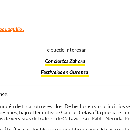
os Loquillo
.
Te puede interesar
Conciertos Zahara
Festivales en Ourense
nse.
bién de tocar otros estilos. De hecho, en sus principios se
spués, bajo el leimotiv de Gabriel Celaya “la poesía es un
as de versistas del calibre de Octavio Paz, Pablo Neruda, 
a} ha {lanzado|publicado varios libros como: El chico de la