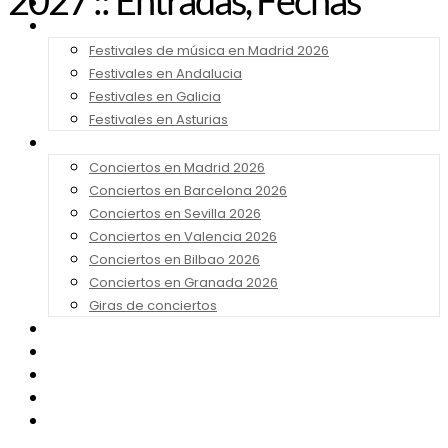
2027 :: Entradas, Fechas
Noticias
Festivales 2026
Festivales de música en Madrid 2026
Festivales en Andalucia
Festivales en Galicia
Festivales en Asturias
Conciertos 2026
Conciertos en Madrid 2026
Conciertos en Barcelona 2026
Conciertos en Sevilla 2026
Conciertos en Valencia 2026
Conciertos en Bilbao 2026
Conciertos en Granada 2026
Giras de conciertos
Noticias de Festivales
Bandas Sonoras
Series y Tv
Cine
Contacto